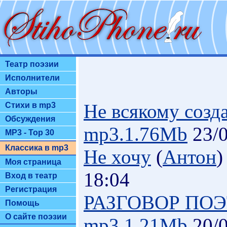
Театр поэзии
Исполнители
Авторы
Не всякому созд
Стихи в mp3
Обсуждения
mp3.1.76Mb
23/0
MP3 - Top 30
Классика в mp3
Не хочу
(
Антон
Моя страница
18:04
Вход в театр
Регистрация
РАЗГОВОР ПО
Помощь
О сайте поэзии
mp3.1.21Mb
20/0