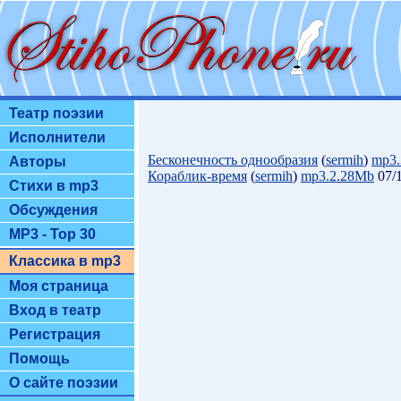
Театр поэзии
Исполнители
Бесконечность однообразия
(
sermih
)
mp3.
Авторы
Кораблик-время
(
sermih
)
mp3.2.28Mb
07/1
Стихи в mp3
Обсуждения
MP3 - Top 30
Классика в mp3
Моя страница
Вход в театр
Регистрация
Помощь
О сайте поэзии