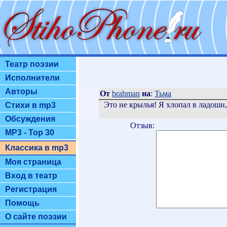
Театр поэзии
Исполнители
Авторы
От
brahman
на
:
Тьма
Это не крылья! Я хлопал в ладоши
Стихи в mp3
Обсуждения
Отзыв:
MP3 - Top 30
Классика в mp3
Моя страница
Вход в театр
Регистрация
Помощь
О сайте поэзии