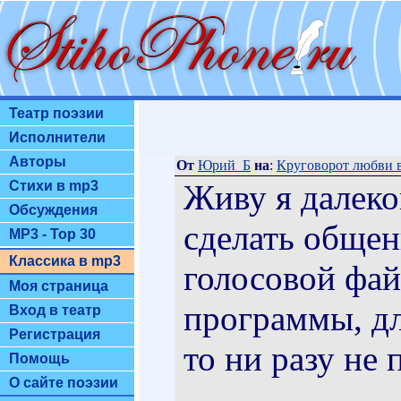
Театр поэзии
Исполнители
Авторы
От
Юрий_Б
на
:
Круговорот любви в 
Живу я далеко
Стихи в mp3
Обсуждения
сделать общен
MP3 - Top 30
Классика в mp3
голосовой фай
Моя страница
программы, дл
Вход в театр
Регистрация
то ни разу не 
Помощь
О сайте поэзии