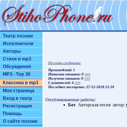
Театр поэзии
Исполнители
Авторы
Стихи в mp3
Послать сообщение
Обсуждения
Произведений: 1
MP3 - Top 30
Написано отзывов: 0
>>>
Получено отзывов: 0
>>>
Классика в mp3
Слушателей: 4
>>>
Последнее посещение: 27-12-2018 21:10
Моя страница
Вход в театр
Опубликованные работы:
Бот
Авторская песня автор:
Регистрация
Помощь
О сайте поэзии