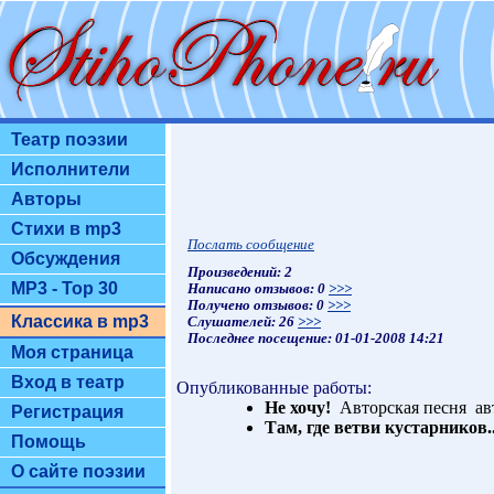
Театр поэзии
Исполнители
Авторы
Стихи в mp3
Послать сообщение
Обсуждения
Произведений: 2
MP3 - Top 30
Написано отзывов: 0
>>>
Получено отзывов: 0
>>>
Классика в mp3
Слушателей: 26
>>>
Последнее посещение: 01-01-2008 14:21
Моя страница
Вход в театр
Опубликованные работы:
Не хочу!
Авторская песня ав
Регистрация
Там, где ветви кустарников..
Помощь
О сайте поэзии