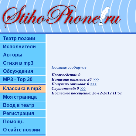
Театр поэзии
Исполнители
Авторы
Стихи в mp3
Послать сообщение
Обсуждения
Произведений: 0
MP3 - Top 30
Написано отзывов: 26
>>>
Получено отзывов: 0
>>>
Классика в mp3
Слушателей: 0
>>>
Последнее посещение: 26-12-2012 11:51
Моя страница
Вход в театр
Регистрация
Помощь
О сайте поэзии