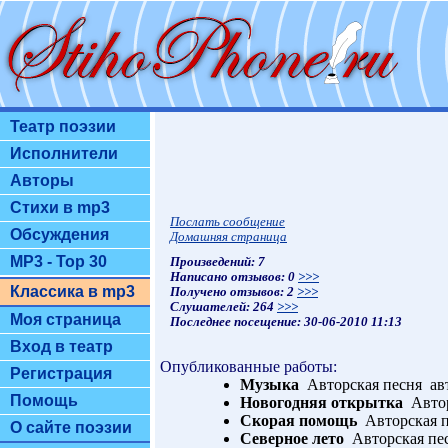
Театр поэзии
Исполнители
Авторы
Стихи в mp3
Послать сообщение
Обсуждения
Домашняя страница
MP3 - Top 30
Произведений: 7
Написано отзывов: 0
>>>
Классика в mp3
Получено отзывов: 2
>>>
Слушателей: 264
>>>
Моя страница
Последнее посещение: 30-06-2010 11:13
Вход в театр
Опубликованные работы:
Регистрация
Музыка
Авторская песня ав
Помощь
Новогодняя открытка
Автор
Скорая помощь
Авторская п
О сайте поэзии
Cеверное лето
Авторская пе