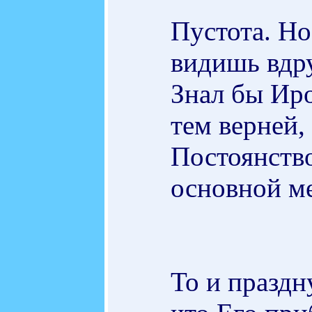
Пустота. Но
видишь вдру
Знал бы Иро
тем верней,
Постоянство
основной м
То и праздн