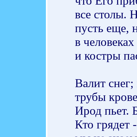
что Его при
все столы. 
пусть еще, 
в человеках
и костры па
Валит снег;
трубы крове
Ирод пьет. 
Кто грядет 