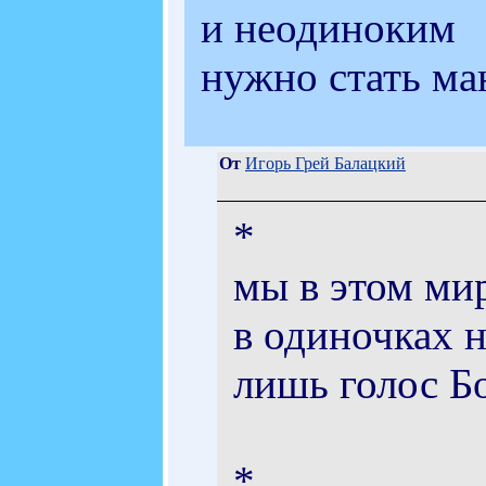
и неодиноким
нужно стать ма
От
Игорь Грей Балацкий
*
мы в этом ми
в одиночках 
лишь голос Бо
*