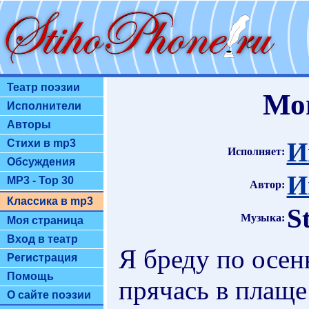
Театр поэзии
Мо
Исполнители
Авторы
И
Стихи в mp3
Исполняет:
Обсуждения
И
MP3 - Top 30
Автор:
Классика в mp3
S
Музыка:
Моя страница
Вход в театр
Я бреду по осен
Регистрация
Помощь
прячась в плаще
О сайте поэзии