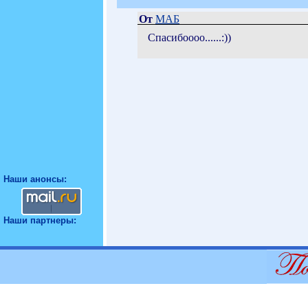
От
МАБ
Спасибоооо......:))
Наши анонсы:
Наши партнеры: