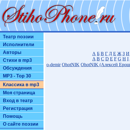
Театр поэзии
Исполнители
Авторы
А
Б
В
Г
Д
Е
Ж
З
И
A
B
C
D
E
F
G
H
I
Стихи в mp3
o-demir
OhotNIK
OhotNIK (Алексей Ерош
Обсуждения
MP3 - Top 30
Классика в mp3
Моя страница
Вход в театр
Регистрация
Помощь
О сайте поэзии