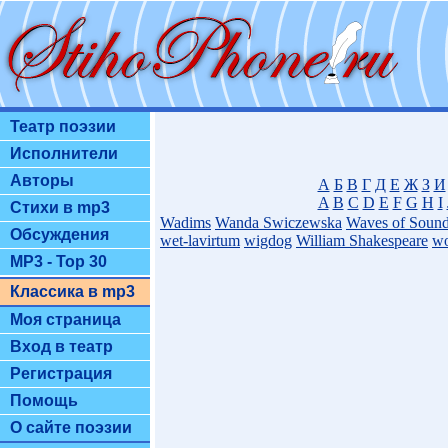
Театр поэзии
Исполнители
Авторы
А
Б
В
Г
Д
Е
Ж
З
И
A
B
C
D
E
F
G
H
I
Стихи в mp3
Wadims
Wanda Swiczewska
Waves of Soun
Обсуждения
wet-lavirtum
wigdog
William Shakespeare
wo
MP3 - Top 30
Классика в mp3
Моя страница
Вход в театр
Регистрация
Помощь
О сайте поэзии