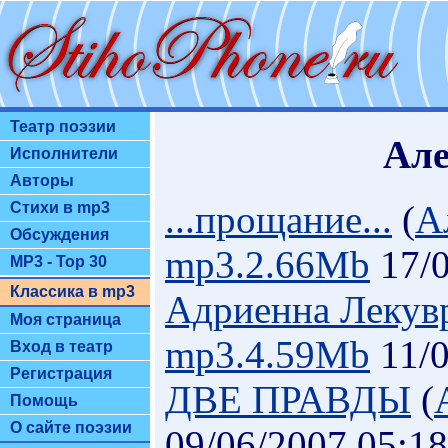
Театр поэзии
Але
Исполнители
Авторы
...прощание...
(
А
Стихи в mp3
Обсуждения
mp3.2.66Mb
17/0
MP3 - Top 30
Классика в mp3
Адриенна Лекув
Моя страница
mp3.4.59Mb
11/0
Вход в театр
Регистрация
ДВЕ ПРАВДЫ
(
Помощь
О сайте поэзии
09/06/2007 05:18