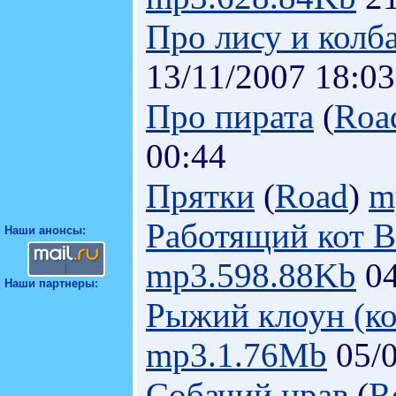
Про лису и колб
13/11/2007 18:03
Про пирата
(
Roa
00:44
Прятки
(
Road
)
m
Работящий кот В
Наши анонсы:
mp3.598.88Kb
04
Наши партнеры:
Рыжий клоун (к
mp3.1.76Mb
05/0
Собачий нрав
(
R