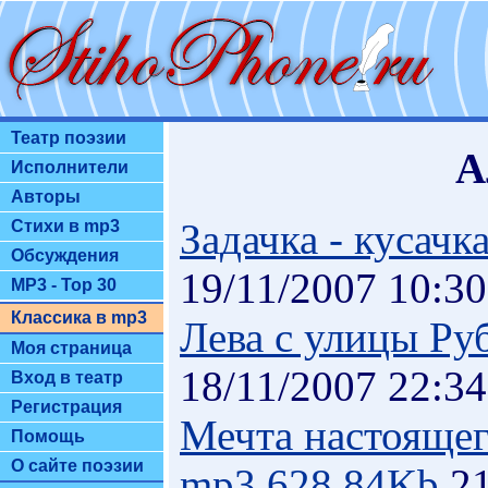
Театр поэзии
А
Исполнители
Авторы
Задачка - кусачк
Стихи в mp3
Обсуждения
19/11/2007 10:30
MP3 - Top 30
Классика в mp3
Лева с улицы Ру
Моя страница
18/11/2007 22:34
Вход в театр
Регистрация
Мечта настояще
Помощь
О сайте поэзии
mp3.628.84Kb
21