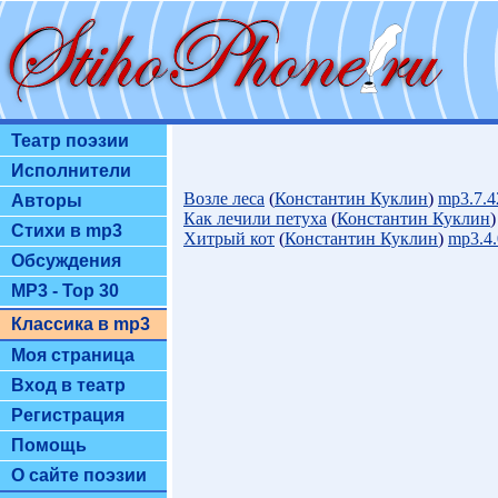
Театр поэзии
Исполнители
Возле леса
(
Константин Куклин
)
mp3.7.
Авторы
Как лечили петуха
(
Константин Куклин
Стихи в mp3
Хитрый кот
(
Константин Куклин
)
mp3.4
Обсуждения
MP3 - Top 30
Классика в mp3
Моя страница
Вход в театр
Регистрация
Помощь
О сайте поэзии