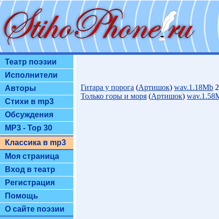
Театр поэзии
Исполнители
Гитара у порога
(
Артишок
)
wav.1.18Mb
2
Авторы
Только горы и моря
(
Артишок
)
wav.1.58
Стихи в mp3
Обсуждения
MP3 - Top 30
Классика в mp3
Моя страница
Вход в театр
Регистрация
Помощь
О сайте поэзии