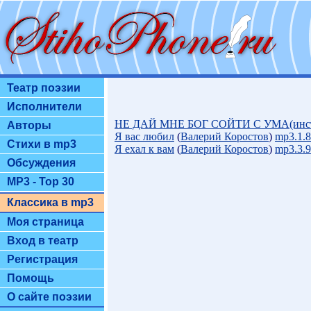
Театр поэзии
Исполнители
НЕ ДАЙ МНЕ БОГ СОЙТИ С УМА(инст
Авторы
Я вас любил
(
Валерий Коростов
)
mp3.1.
Стихи в mp3
Я ехал к вам
(
Валерий Коростов
)
mp3.3.
Обсуждения
MP3 - Top 30
Классика в mp3
Моя страница
Вход в театр
Регистрация
Помощь
О сайте поэзии