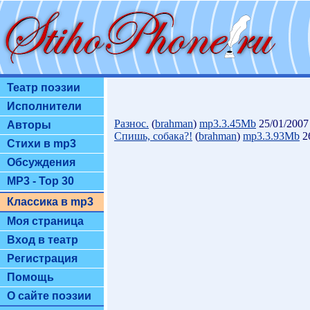
Театр поэзии
Исполнители
Разнос.
(
brahman
)
mp3.3.45Mb
25/01/2007
Авторы
Спишь, собака?!
(
brahman
)
mp3.3.93Mb
26
Стихи в mp3
Обсуждения
MP3 - Top 30
Классика в mp3
Моя страница
Вход в театр
Регистрация
Помощь
О сайте поэзии