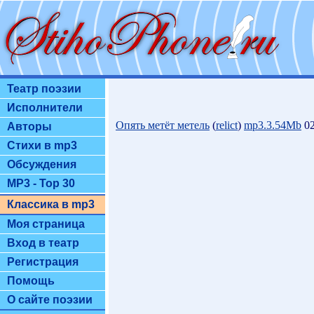
Театр поэзии
Исполнители
Опять метёт метель
(
relict
)
mp3.3.54Mb
02
Авторы
Стихи в mp3
Обсуждения
MP3 - Top 30
Классика в mp3
Моя страница
Вход в театр
Регистрация
Помощь
О сайте поэзии