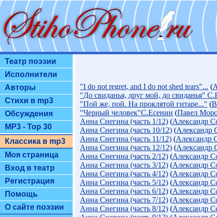
Театр поэзии
Исполнители
"I do not regret, and I do not shed tears"...
(
А
Авторы
"До свиданья, друг мой, до свиданья" С
Стихи в mp3
"Пой же, пой. На проклятой гитаре..."
(
В
"Черный человек"С.Есенин
(
Павел Моро
Обсуждения
Анна Снегина (часть 1/12)
(
Александр С
MP3 - Top 30
Анна Снегина (часть 10/12)
(
Александр 
Анна Снегина (часть 11/12)
(
Александр 
Классика в mp3
Анна Снегина (часть 12/12)
(
Александр 
Моя страница
Анна Снегина (часть 2/12)
(
Александр С
Анна Снегина (часть 3/12)
(
Александр С
Вход в театр
Анна Снегина (часть 4/12)
(
Александр С
Регистрация
Анна Снегина (часть 5/12)
(
Александр С
Анна Снегина (часть 6/12)
(
Александр С
Помощь
Анна Снегина (часть 7/12)
(
Александр С
О сайте поэзии
Анна Снегина (часть 8/12)
(
Александр С