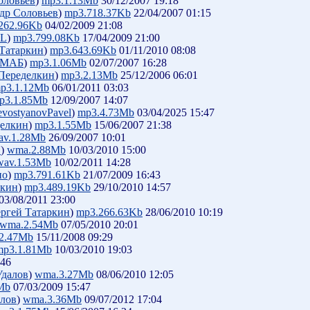
оловьев
)
mp3.1.13Mb
30/12/2007 19:18
др Соловьев
)
mp3.718.37Kb
22/04/2007 01:15
262.96Kb
04/02/2009 21:08
 L
)
mp3.799.08Kb
17/04/2009 21:00
 Татаркин
)
mp3.643.69Kb
01/11/2010 08:08
МАБ
)
mp3.1.06Mb
02/07/2007 16:28
Переделкин
)
mp3.2.13Mb
25/12/2006 06:01
p3.1.12Mb
06/01/2011 03:03
p3.1.85Mb
12/09/2007 14:07
evostyanovPavel
)
mp3.4.73Mb
03/04/2025 15:47
елкин
)
mp3.1.55Mb
15/06/2007 21:38
av.1.28Mb
26/09/2007 10:01
в
)
wma.2.88Mb
10/03/2010 15:00
wav.1.53Mb
10/02/2011 14:28
ио
)
mp3.791.61Kb
21/07/2009 16:43
ркин
)
mp3.489.19Kb
29/10/2010 14:57
03/08/2011 23:00
ргей Татаркин
)
mp3.266.63Kb
28/06/2010 10:19
wma.2.54Mb
07/05/2010 20:01
2.47Mb
15/11/2008 09:29
mp3.1.81Mb
10/03/2010 19:03
:46
Удалов
)
wma.3.27Mb
08/06/2010 12:05
Mb
07/03/2009 15:47
лов
)
wma.3.36Mb
09/07/2012 17:04