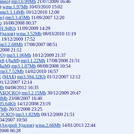
авио
)
mp3.0.99Mb
21/07/2009 16:46
)
wma.1.97Mb
10/03/2010 15:02
mp3.3.14Mb
10/12/2010 12:00
ин
)
mp3.3.45Mb
11/09/2007 12:20
b
16/08/2008 00:37
91.94Kb
11/09/2009 14:29
Удалов
)
wma.3.52Mb
08/03/2010 11:19
b
19/12/2009 17:52
mp3.2.68Mb
17/08/2007 08:51
/2008 21:12
КО
)
mp3.1.06Mb
10/12/2009 21:37
дей
(
ДыМ
)
mp3.1.22Mb
17/08/2008 21:51
ДыМ
)
mp3.1.87Mb
08/08/2008 10:54
mp3.7.52Mb
14/02/2010 16:57
Е
(
МАБ
)
mp3.594.32Kb
01/12/2007 12:12
1/12/2007 12:14
Mb
04/08/2012 16:35
АБОСКО
)
mp3.2.15Mb
30/12/2009 20:47
.4Mb
23/08/2007 16:40
95.64Kb
14/12/2008 23:19
77Mb
20/12/2008 23:25
ОСКО
)
mp3.1.82Mb
09/12/2009 21:51
04/2007 10:50
(
Андрей Удалов
)
wma.2.66Mb
14/01/2013 22:44
2008 06:28