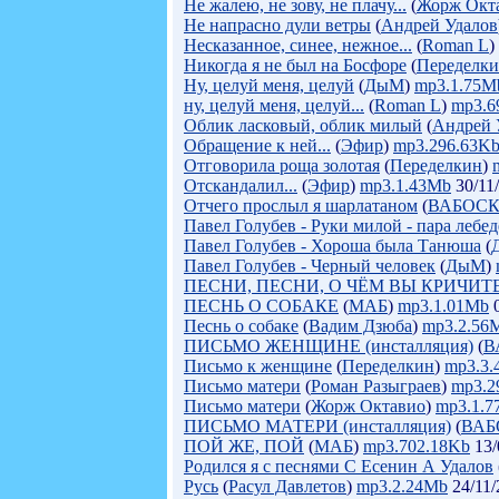
Не жалею, не зову, не плачу...
(
Жорж Окт
Не напрасно дули ветры
(
Андрей Удалов
Несказанное, синее, нежное...
(
Roman L
)
Никогда я не был на Босфоре
(
Переделк
Ну, целуй меня, целуй
(
ДыМ
)
mp3.1.75M
ну, целуй меня, целуй...
(
Roman L
)
mp3.6
Облик ласковый, облик милый
(
Андрей 
Обращение к ней...
(
Эфир
)
mp3.296.63K
Отговорила роща золотая
(
Переделкин
)
Отскандалил...
(
Эфир
)
mp3.1.43Mb
30/11
Отчего прослыл я шарлатаном
(
ВАБОС
Павел Голубев - Руки милой - пара лебе
Павел Голубев - Хороша была Танюша
(
Павел Голубев - Черный человек
(
ДыМ
)
ПЕСНИ, ПЕСНИ, О ЧЁМ ВЫ КРИЧИТ
ПЕСНЬ О СОБАКЕ
(
МАБ
)
mp3.1.01Mb
0
Песнь о собаке
(
Вадим Дзюба
)
mp3.2.56
ПИСЬМО ЖЕНЩИНЕ (инсталляция)
(
В
Письмо к женщине
(
Переделкин
)
mp3.3
Письмо матери
(
Роман Разыграев
)
mp3.2
Письмо матери
(
Жорж Октавио
)
mp3.1.
ПИСЬМО МАТЕРИ (инсталляция)
(
ВАБ
ПОЙ ЖЕ, ПОЙ
(
МАБ
)
mp3.702.18Kb
13/
Родился я с песнями С Есенин А Удалов
Русь
(
Расул Давлетов
)
mp3.2.24Mb
24/11/