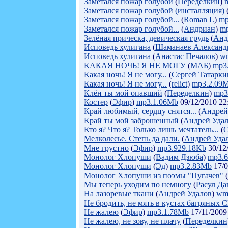
Заметался пожар голубой
(
Переделкин
)
Заметался пожар голубой (инсталляция)
Заметался пожар голубой...
(
Roman L
)
mp
Заметался пожар голубой...
(
Андриан
)
m
Зелёная прическа, девическая грудь
(
Анд
Исповедь хулигана
(
Шаманаев Александ
Исповедь хулигана
(
Анастас Печалов
)
w
КАКАЯ НОЧЬ! Я НЕ МОГУ
(
МАБ
)
mp3
Какая ночь! Я не могу...
(
Сергей Татарки
Какая ночь! Я не могу...
(
relict
)
mp3.2.09
Клён ты мой опавший
(
Переделкин
)
mp3
Костер
(
Эфир
)
mp3.1.06Mb
09/12/2010 22
Край любимый, сердцу снятся...
(
Андрей
Край ты мой заброшенный
(
Андрей Уда
Кто я? Что я? Только лишь мечтатель...
(
С
Мелколесье. Степь да дали.
(
Андрей Уда
Мне грустно
(
Эфир
)
mp3.929.18Kb
30/12
Монолог Хлопуши
(
Вадим Дзюба
)
mp3.
Монолог Хлопуши
(
Эд
)
mp3.2.83Mb
17/0
Монолог Хлопуши из поэмы "Пугачев"
(
Мы теперь уходим по немногу
(
Расул Да
На лазоревые ткани
(
Андрей Удалов
)
wm
Не бродить, не мять в кустах багряных
Не жалею
(
Эфир
)
mp3.1.78Mb
17/11/2009
Не жалею, не зову, не плачу
(
Переделкин