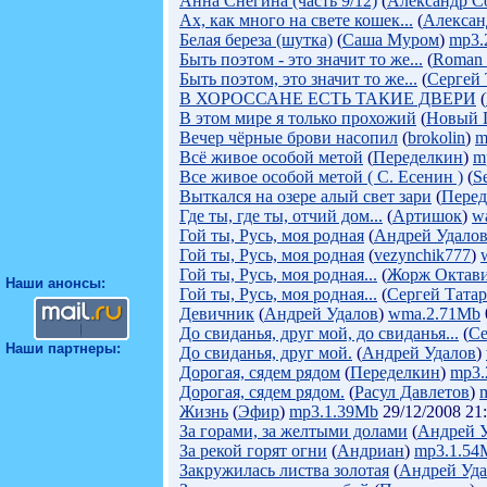
Анна Снегина (часть 9/12)
(
Александр С
Ах, как много на свете кошек...
(
Алексан
Белая береза (шутка)
(
Саша Муром
)
mp3.
Быть поэтом - это значит то же...
(
Roman
Быть поэтом, это значит то же...
(
Сергей
В ХОРОССАНЕ ЕСТЬ ТАКИЕ ДВЕРИ
(
В этом мире я только прохожий
(
Новый 
Вечер чёрные брови насопил
(
brokolin
)
m
Всё живое особой метой
(
Переделкин
)
m
Все живое особой метой ( С. Есенин )
(
S
Выткался на озере алый свет зари
(
Перед
Где ты, где ты, отчий дом...
(
Артишок
)
w
Гой ты, Русь, моя родная
(
Андрей Удало
Гой ты, Русь, моя родная
(
vezynchik777
)
Гой ты, Русь, моя родная...
(
Жорж Октав
Наши анонсы:
Гой ты, Русь, моя родная...
(
Сергей Тата
Девичник
(
Андрей Удалов
)
wma.2.71Mb
До свиданья, друг мой, до свиданья...
(
Се
Наши партнеры:
До свиданья, друг мой.
(
Андрей Удалов
)
Дорогая, сядем рядом
(
Переделкин
)
mp3.
Дорогая, сядем рядом.
(
Расул Давлетов
)
Жизнь
(
Эфир
)
mp3.1.39Mb
29/12/2008 21
За горами, за желтыми долами
(
Андрей 
За рекой горят огни
(
Андриан
)
mp3.1.54
Закружилась листва золотая
(
Андрей Уда