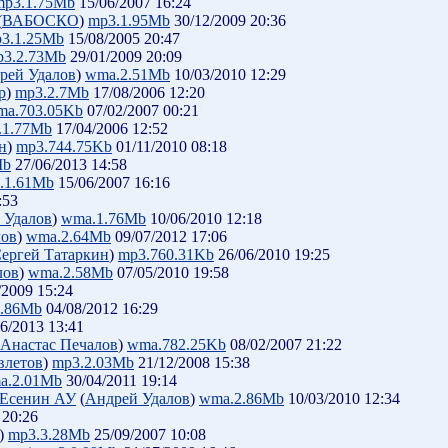
mp3.1.75Mb
15/06/2007 16:24
(
ВАБОСКО
)
mp3.1.95Mb
30/12/2009 20:36
3.1.25Mb
15/08/2005 20:47
p3.2.73Mb
29/01/2009 20:09
рей Удалов
)
wma.2.51Mb
10/03/2010 12:29
р
)
mp3.2.7Mb
17/08/2006 12:20
ma.703.05Kb
07/02/2007 00:21
.1.77Mb
17/04/2006 12:52
н
)
mp3.744.75Kb
01/11/2010 08:18
Mb
27/06/2013 14:58
.1.61Mb
15/06/2007 16:16
:53
 Удалов
)
wma.1.76Mb
10/06/2010 12:18
лов
)
wma.2.64Mb
09/07/2012 17:06
ергей Татаркин
)
mp3.760.31Kb
26/06/2010 19:25
лов
)
wma.2.58Mb
07/05/2010 19:58
/2009 15:24
6.86Mb
04/08/2012 16:29
6/2013 13:41
Анастас Печалов
)
wma.782.25Kb
08/02/2007 21:22
влетов
)
mp3.2.03Mb
21/12/2008 15:38
a.2.01Mb
30/04/2011 19:14
 СЕсенин АУ
(
Андрей Удалов
)
wma.2.86Mb
10/03/2010 12:34
 20:26
)
mp3.3.28Mb
25/09/2007 10:08