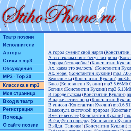
Театр поэзии
Исполнители
А город сменит свой наряд
(
Константин
Авторы
А за стеклом опять бегут витрины
(
Конс
Стихи в mp3
Аврора бесподобна!
(
Константин Кукли
Ах, какая это жалость!
(
Константин Кук
Обсуждения
Ах, море!
(
Константин Куклин
)
mp3.7.0
MP3 - Top 30
Белоснежка
(
Константин Куклин
)
mp3.6
Блюз
(
Константин Куклин
)
mp3.5.66Mb
0
Классика в mp3
Богиня
(
Константин Куклин
)
mp3.6.13M
Моя страница
В городе гулком
(
Константин Куклин
)
m
В парке летняя пора
(
Константин Кукли
Вход в театр
В унисон
(
Константин Куклин
)
mp3.6.5
Регистрация
Взмахнула кисточкой природа
(
Констант
Вместе веселее
(
Константин Куклин
)
mp
Помощь
Всё идёт по порядку
(
Константин Кукли
О сайте поэзии
Выйди, Танюша!
(
Константин Куклин
)
m