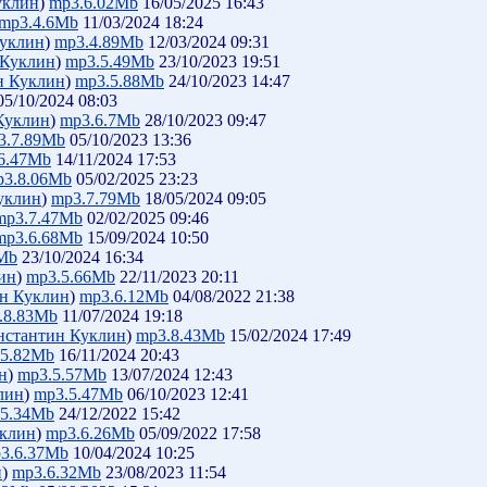
уклин
)
mp3.6.02Mb
16/05/2025 16:43
mp3.4.6Mb
11/03/2024 18:24
Куклин
)
mp3.4.89Mb
12/03/2024 09:31
 Куклин
)
mp3.5.49Mb
23/10/2023 19:51
н Куклин
)
mp3.5.88Mb
24/10/2023 14:47
5/10/2024 08:03
Куклин
)
mp3.6.7Mb
28/10/2023 09:47
3.7.89Mb
05/10/2023 13:36
6.47Mb
14/11/2024 17:53
p3.8.06Mb
05/02/2025 23:23
уклин
)
mp3.7.79Mb
18/05/2024 09:05
mp3.7.47Mb
02/02/2025 09:46
mp3.6.68Mb
15/09/2024 10:50
Mb
23/10/2024 16:34
ин
)
mp3.5.66Mb
22/11/2023 20:11
н Куклин
)
mp3.6.12Mb
04/08/2022 21:38
.8.83Mb
11/07/2024 19:18
нстантин Куклин
)
mp3.8.43Mb
15/02/2024 17:49
.5.82Mb
16/11/2024 20:43
н
)
mp3.5.57Mb
13/07/2024 12:43
лин
)
mp3.5.47Mb
06/10/2023 12:41
.5.34Mb
24/12/2022 15:42
уклин
)
mp3.6.26Mb
05/09/2022 17:58
3.6.37Mb
10/04/2024 10:25
н
)
mp3.6.32Mb
23/08/2023 11:54