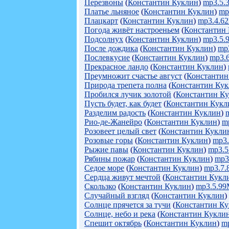
Перезвоны
(
Константин Куклин
)
mp3.5.
Платье льняное
(
Константин Куклин
)
mp
Плацкарт
(
Константин Куклин
)
mp3.4.6
Погода живёт настроеньем
(
Константин
Подсолнух
(
Константин Куклин
)
mp3.5.
После дождика
(
Константин Куклин
)
mp
Послевкусие
(
Константин Куклин
)
mp3.
Прекрасное ландо
(
Константин Куклин
)
Преумножит счастье август
(
Константин
Природа трепета полна
(
Константин Ку
Пробился лучик золотой
(
Константин К
Пусть будет, как будет
(
Константин Кукл
Разделим радость
(
Константин Куклин
)
Рио-де-Жанейро
(
Константин Куклин
)
m
Розовеет целый свет
(
Константин Кукли
Розовые горы
(
Константин Куклин
)
mp3
Рыжие павы
(
Константин Куклин
)
mp3.5
Рябины пожар
(
Константин Куклин
)
mp3
Седое море
(
Константин Куклин
)
mp3.7
Сердца живут мечтой
(
Константин Кукл
Скользко
(
Константин Куклин
)
mp3.5.9
Случайный взгляд
(
Константин Куклин
)
Солнце прячется за тучи
(
Константин К
Солнце, небо и река
(
Константин Кукли
Спешит октябрь
(
Константин Куклин
)
m