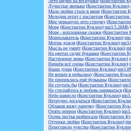
Лето щедро на веснушки
(
Константин К
Лучистые зверьки
(
Константин Куклин
)
Мало любви стало в мире
(
Константин 
Мелодия летит с рассветом
(
Константин
Мне черкануло лето строчку
(
Константи
Море
(
Константин Куклин
)
mp3.5.26Mb
0
Море - воплощенье сказки
(
Константин 
Мореплаватель
(
Константин Куклин
)
mp
Мотив дождя
(
Константин Куклин
)
mp3.
Мысль не умрёт
(
Константин Куклин
)
m
На цветах сидят букашки
(
Константин К
Настроение зимы
(
Константин Куклин
)
Начнём всё снова
(
Константин Куклин
)
Наши души
(
Константин Куклин
)
mp3.8
Не верьте в небылицу
(
Константин Кукл
Не пропеклись ещё бульвары
(
Константи
Не спутать бы
(
Константин Куклин
)
mp3
Не стесняйтесь в любовь наряжаться
(
Ко
Небо нависло
(
Константин Куклин
)
mp3
Нетрудно догадаться
(
Константин Кукли
Облаков вижу парочку
(
Константин Кук
Опять перрон
(
Константин Куклин
)
mp3
Осень листья разбросала
(
Константин К
Оттенки любви
(
Константин Куклин
)
mp
Перегорели чувства
(
Константин Кукли