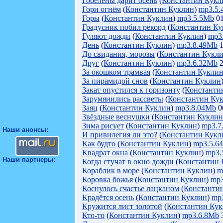
Гобелены дарит осень
(
Константин Кукл
Гори огнём
(
Константин Куклин
)
mp3.5
Горы
(
Константин Куклин
)
mp3.5.5Mb
01
Градусник побил рекорд
(
Константин Ку
Гуляют дожди
(
Константин Куклин
)
mp3
День
(
Константин Куклин
)
mp3.8.49Mb
1
До свидания, морозы
(
Константин Кукл
Друг
(
Константин Куклин
)
mp3.6.32Mb
2
За окошком трамвая
(
Константин Кукли
За пирамидой снов
(
Константин Куклин
Закат опустился к горизонту
(
Константи
Зарумянились рассветы
(
Константин Ку
Заяц
(
Константин Куклин
)
mp3.8.04Mb
0
Звёздные веснушки
(
Константин Куклин
Зима рисует
(
Константин Куклин
)
mp3.7
Наши анонсы:
И привилегия ли это?
(
Константин Кукл
Как будто
(
Константин Куклин
)
mp3.5.6
Квадрат окна
(
Константин Куклин
)
mp3.
Наши партнеры:
Когда стучат в окно дожди
(
Константин 
Кораблик в море
(
Константин Куклин
)
m
Коровка божья
(
Константин Куклин
)
mp3
Коснулось счастье лацканом
(
Константи
Крадётся осень
(
Константин Куклин
)
mp
Кружится лист золотой
(
Константин Ку
Кто-то
(
Константин Куклин
)
mp3.6.8Mb
3