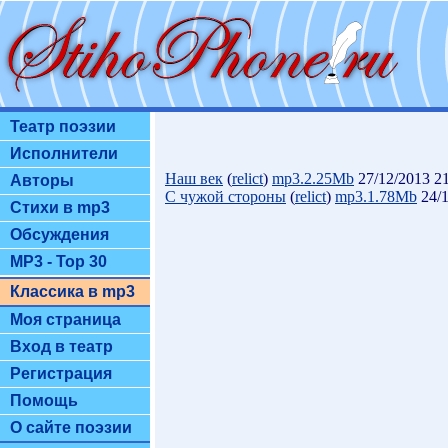
Театр поэзии
Исполнители
Наш век
(
relict
)
mp3.2.25Mb
27/12/2013 2
Авторы
С чужой стороны
(
relict
)
mp3.1.78Mb
24/1
Стихи в mp3
Обсуждения
MP3 - Top 30
Классика в mp3
Моя страница
Вход в театр
Регистрация
Помощь
О сайте поэзии