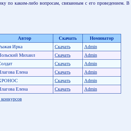
ику по каким-либо вопросам, связанным с его проведением. В
Автор
Скачать
Номинатор
Рыжая Ирка
Скачать
Admin
Польский Михаил
Скачать
Admin
Солдат
Скачать
Admin
Плагова Елена
Скачать
Admin
XPOHOC
Скачать
Admin
Плагова Елена
Скачать
Admin
 конкурсов