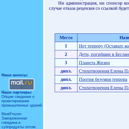
Ни администрация, ни спонсор кон
случае отказа рецензия со ссылкой будет
Место
Наз
1
Нет террору (Оставьте жи
2
Дети, погибшие в Беслан
3
Планета Жизни
дипл.
Стихотворения Елены Пл
Наши анонсы:
дипл.
Против безумия террора
дипл.
Стихотворения Елены Пл
Наши партнеры:
Общие
сведения о
проектировании
промышленных зданий
.
MeatFrozen.
Замороженная
говядина и
субпродукты оптом
.