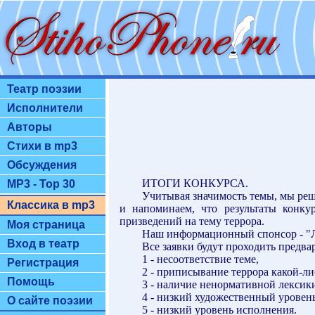
Театр поэзии
Исполнители
Авторы
Стихи в mp3
Обсуждения
ИТОГИ КОНКУРСА.
MP3 - Top 30
Учитывая значимость темы, мы реш
Классика в mp3
и напоминаем, что результаты конку
призведений на тему террора.
Моя страница
Наш информационный спонсор - "Л
Вход в театр
Все заявки будут проходить предв
1 - несоответствие теме,
Регистрация
2 - приписывание террора какой-л
Помощь
3 - наличие ненормативной лексик
4 - низкий художественный уровен
О сайте поэзии
5 - низкий уровень исполнения.