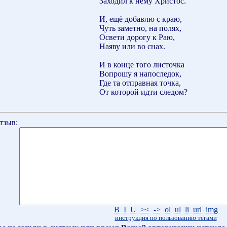
Заходил к нему Христос.
И, ещё добавлю с краю,
Чуть заметно, на полях,
Освети дорогу к Раю,
Наяву или во снах.
И в конце того листочка
Вопрошу я напоследок,
Где та отправная точка,
От которой идти следом?
тзыв:
B
I
U
><
->
ol
ul
li
url
img
инструкция по пользованию тегами