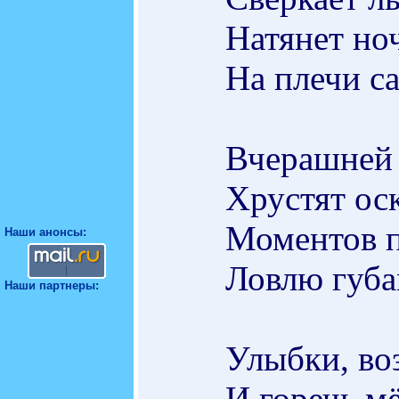
Натянет но
На плечи са
Вчерашней 
Хрустят оск
Моментов 
Наши анонсы:
Ловлю губа
Наши партнеры:
Улыбки, воз
И горечь мё