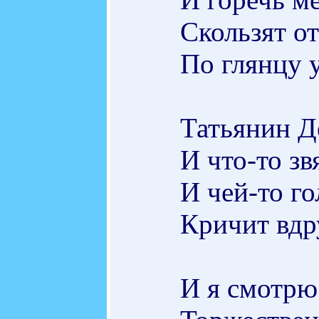
Скользят о
По глянцу 
Татьянин Де
И что-то зв
И чей-то го
Кричит вдр
И я смотрю