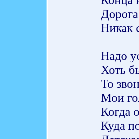
Дорога 
Никак с
Надо у
Хоть б
То звон
Мои гол
Когда о
Куда по