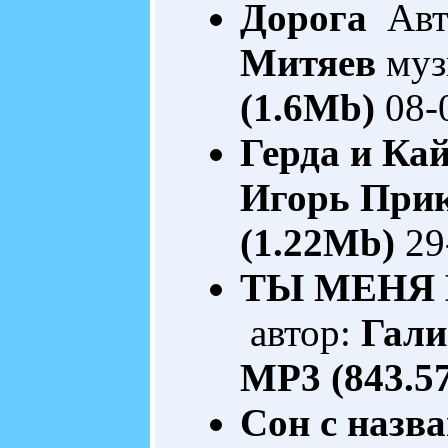
Дорога
Авто
Митяев
муз
(1.6Mb)
08-
Герда и Ка
Игорь При
(1.22Mb)
29
ТЫ МЕНЯ 
автор:
Гал
MP3 (843.5
Сон с назв