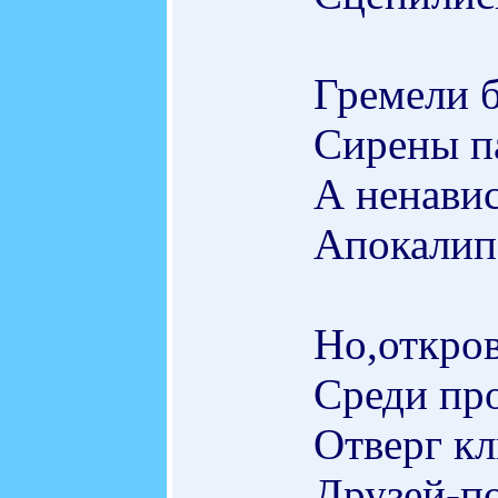
Гремели б
Сирены п
А ненавис
Апокалип
Но,откров
Среди про
Отверг кл
Друзей-по