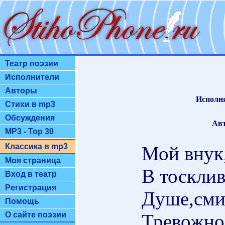
Театр поэзии
Исполнители
Авторы
Исполн
Стихи в mp3
Обсуждения
Авт
MP3 - Top 30
Классика в mp3
Мой внук,
Моя страница
В тосклив
Вход в театр
Регистрация
Душе,смир
Помощь
Тревожнос
О сайте поэзии