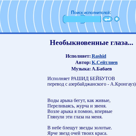
Поиск исполнителей:
Необыкновенные глаза...
Исполняет:
Rashid
Автор:
К.Сейтлиев
Музыка:
А.Бабаев
Исполняет РАШИД БЕЙБУТОВ
перевод с азербайджанского - А.Кронгауз)
Воды арыка бегут, как живые,
Переливаясь, журча и звеня.
Возле арыка я помню, впервые
Глянули эти глаза на меня.
В небе блещут звезды золотые.
Ярче звезд очей твоих краса.