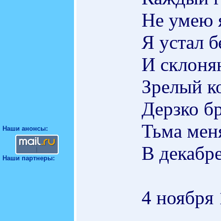
Не умею я
Я устал 
И склоняю
Зрелый ко
Дерзко б
Тьма меня
Наши анонсы:
В декабре
Наши партнеры:
4 ноября