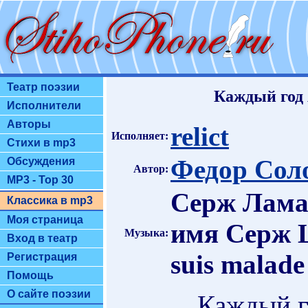
Театр поэзии
Каждый год я
Исполнители
Авторы
relict
Исполняет:
Стихи в mp3
Федор Сол
Обсуждения
Автор:
MP3 - Top 30
Серж Лама 
Классика в mp3
Моя страница
имя Серж Ш
Музыка:
Вход в театр
suis malade
Регистрация
Помощь
О сайте поэзии
Каждый го