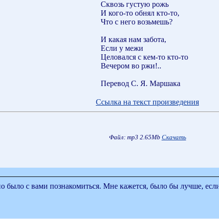
Сквозь густую рожь
И кого-то обнял кто-то,
Что с него возьмешь?
И какая нам забота,
Если у межи
Целовался с кем-то кто-то
Вечером во ржи!..
Перевод С. Я. Маршака
Ссылка на текст произведения
Файл: mp3 2.65Mb
Скачать
о с вами познакомиться. Мне кажется, было бы лучше, если со