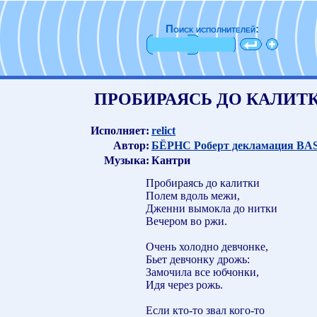
Поиск исполнителей:
ПРОБИРАЯСЬ ДО КАЛИТ
Исполняет:
relict
Автор:
БЁРНС Роберт декламация BA
Музыка:
Кантри
Пробираясь до калитки
Полем вдоль межи,
Дженни вымокла до нитки
Вечером во ржи.
Очень холодно девчонке,
Бьет девчонку дрожь:
Замочила все юбчонки,
Идя через рожь.
Если кто-то звал кого-то