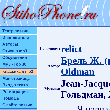
Театр поэзии
Исполнители
Авторы
relict
Исполняет:
Стихи в mp3
Брель Ж. (
Обсуждения
MP3 - Top 30
Автор:
Oldman
Классика в mp3
Моя страница
Jean-Jacqu
Вход в театр
Музыка:
Гольдман,
Регистрация
Помощь
О сайте поэзии
Я нарва