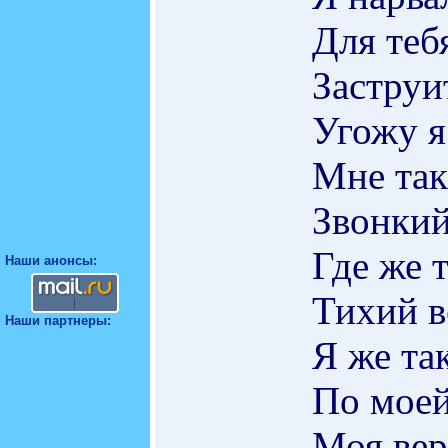
Для теб
Заструи
Угожу я
Мне так
Звонкий
Где же 
Наши анонсы:
Тихий в
Наши партнеры:
Я же та
По моей
Моя вер