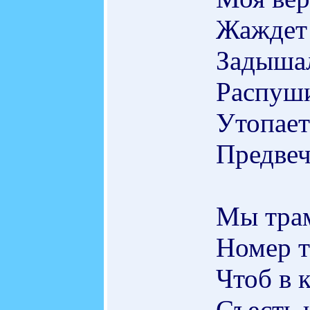
Жаждет 
Задышал
Распуши
Утопает
Предвеч
Мы трам
Номер т
Чтоб в 
Съесть 