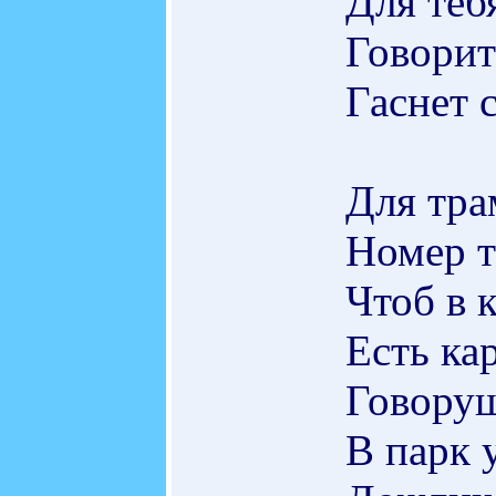
Для теб
Говорит
Гаснет с
Для тра
Номер т
Чтоб в 
Есть ка
Говоруш
В парк 