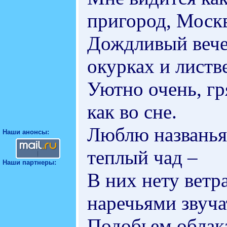
пригород, Москв
Дождливый вечер
окурках и листве
Уютно очень, гр
как во сне.
Люблю названья 
Наши анонсы:
теплый чад –
Наши партнеры:
В них нету ветр
наречьями звуча
Подобьем облак