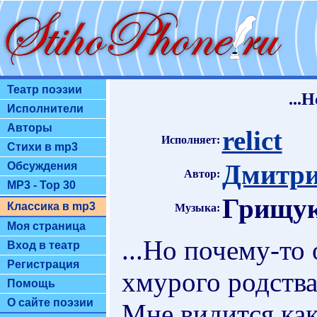
Театр поэзии
...
Исполнители
Авторы
relict
Исполняет:
Стихи в mp3
Дмитри
Обсуждения
Автор:
MP3 - Top 30
Грищук
Классика в mp3
Музыка:
Моя страница
...Но почему-то
Вход в театр
Регистрация
хмурого родств
Помощь
О сайте поэзии
Мне видится как