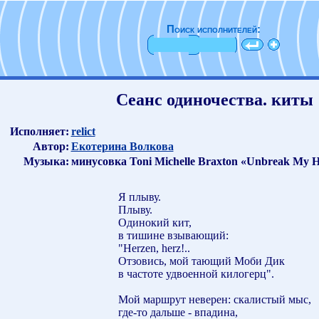
Поиск исполнителей:
Сеанс одиночества. киты
Исполняет:
relict
Автор:
Екотерина Волкова
Музыка:
минусовка Toni Michelle Braxton «Unbreak My H
Я плыву.
Плыву.
Одинокий кит,
в тишине взывающий:
"Herzen, herz!..
Отзовись, мой тающий Моби Дик
в частоте удвоенной килогерц".
Мой маршрут неверен: скалистый мыс,
где-то дальше - впадина,