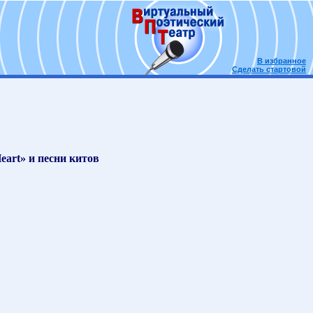
В избранное
Сделать стартовой
eart» и песни китов