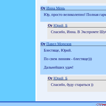
От
Инна Мень
Юр, просто великолепно! Полная гар
От
Юрий_Б
Спасибо, Инна. В Экспромте Шубе
От
Павел Морозов
Блестяще, Юрий.
По свем линиям - блестяще)))
Дальнейших удач!
От
Юрий_Б
Спасибо, буду стараться ))