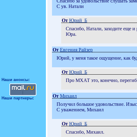
Спасибо за удовольствие слушать зам
С ув. Натали
От
Юрий_Б
Спасибо, Натали, заходите еще и
Юра.
От
Евгения Райзер
Юрий, у меня такое ощущение, как бу
От
Юрий_Б
Наши анонсы:
Про МХАТ это, конечно, перегиб, 
От
Михаил
Наши партнеры:
Получил большое удовольствие. Изыс
С уважением, Михаил
От
Юрий_Б
Спасибо, Михаил.