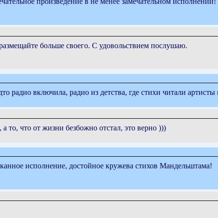
ечательное произведение в не менее замечательном исполнении!
 размещайте больше своего. С удовольствием послушаю.
дто радио включила, радио из детства, где стихи читали артист
а то, что от жизни безбожно отстал, это верно )))
канное исполнение, достойное кружева стихов Мандельштама!