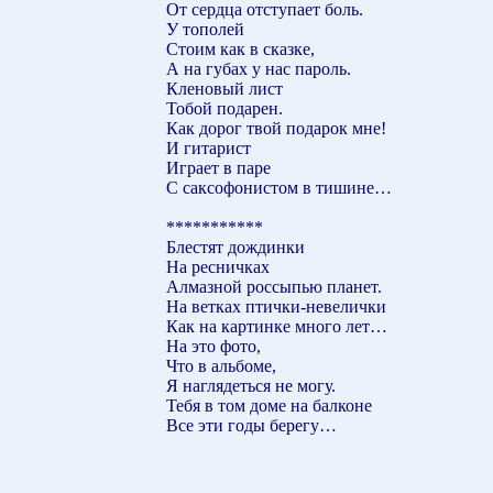
От сердца отступает боль.
У тополей
Стоим как в сказке,
А на губах у нас пароль.
Кленовый лист
Тобой подарен.
Как дорог твой подарок мне!
И гитарист
Играет в паре
С саксофонистом в тишине…
***********
Блестят дождинки
На ресничках
Алмазной россыпью планет.
На ветках птички-невелички
Как на картинке много лет…
На это фото,
Что в альбоме,
Я наглядеться не могу.
Тебя в том доме на балконе
Все эти годы берегу…