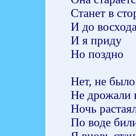
Станет в сто
И до восход
И я приду
Но поздно
Нет, не было
Не дрожали в
Ночь растая
По воде бил
Я вновь стан