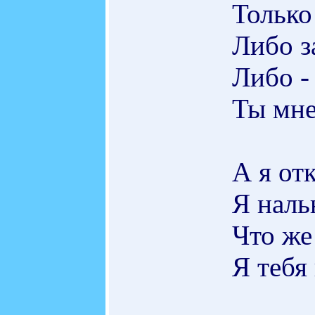
Только
Либо з
Либо -
Ты мне
А я от
Я наль
Что же
Я тебя