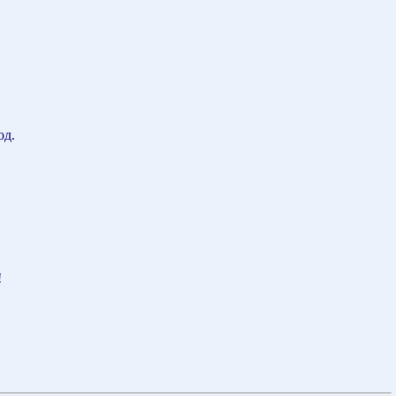
од.
!