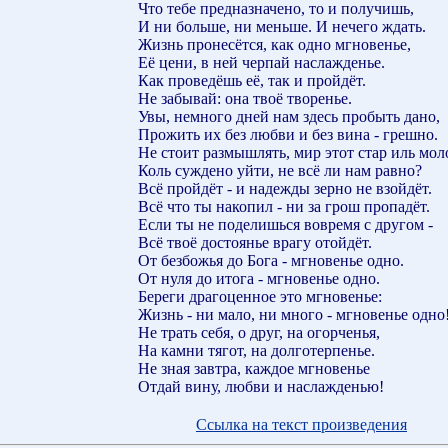
Что тебе предназначено, то и получишь,
И ни больше, ни меньше. И нечего ждать.
Жизнь пронесётся, как одно мгновенье,
Её цени, в ней черпай наслажденье.
Как проведёшь её, так и пройдёт.
Не забывай: она твоё творенье.
Увы, немного дней нам здесь пробыть дано,
Прожить их без любви и без вина - грешно.
Не стоит размышлять, мир этот стар иль мол
Коль суждено уйти, не всё ли нам равно?
Всё пройдёт - и надежды зерно не взойдёт.
Всё что ты накопил - ни за грош пропадёт.
Если ты не поделишься вовремя с другом -
Всё твоё достоянье врагу отойдёт.
От безбожья до Бога - мгновенье одно.
От нуля до итога - мгновенье одно.
Береги драгоценное это мгновенье:
Жизнь - ни мало, ни много - мгновенье одно
Не трать себя, о друг, на огорченья,
На камни тягот, на долготерпенье.
Не зная завтра, каждое мгновенье
Отдай вину, любви и наслажденью!
Ссылка на текст произведения