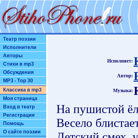
Театр поэзии
Исполнители
Авторы
Исполняет:
Стихи в mp3
Обсуждения
Автор:
MP3 - Top 30
Классика в mp3
Музыка:
Моя страница
На пушистой ёл
Вход в театр
Регистрация
Весело блистае
Помощь
О сайте поэзии
Детский смех, 