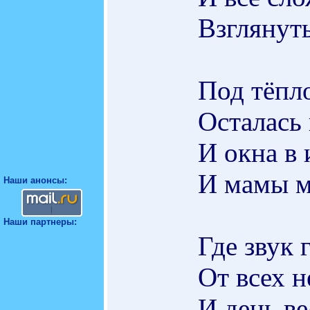
Взглянут
Под тёпл
Осталась 
И окна в 
И мамы м
Наши анонсы:
Наши партнеры:
Где звук 
От всех н
И день ве