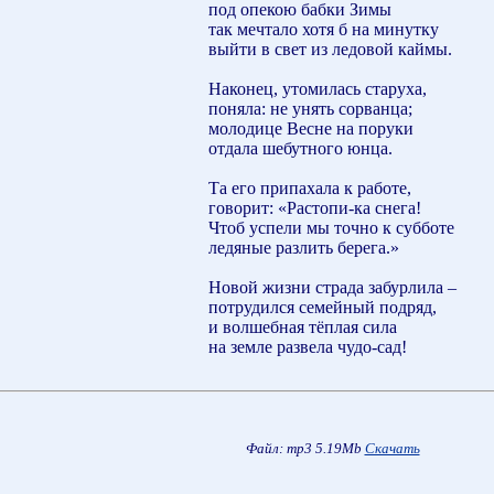
под опекою бабки Зимы
так мечтало хотя б на минутку
выйти в свет из ледовой каймы.
Наконец, утомилась старуха,
поняла: не унять сорванца;
молодице Весне на поруки
отдала шебутного юнца.
Та его припахала к работе,
говорит: «Растопи-ка снега!
Чтоб успели мы точно к субботе
ледяные разлить берега.»
Новой жизни страда забурлила –
потрудился семейный подряд,
и волшебная тёплая сила
на земле развела чудо-сад!
Файл: mp3 5.19Mb
Скачать