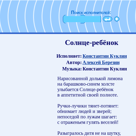
Поиск исполнителей:
Солнце-ребёнок
Исполняет:
Константин Куклин
Автор:
Алексей Березин
Музыка:
Константин Куклин
Нарисованной долькой лимона
на барашково-синем холсте
улыбается Солнце-ребёнок
в аппетитной своей полноте.
Ручки-лучики тянет-потянет:
обнимает людей и зверей;
непоседой по лужам шагает:
с отраженьем гулять веселей!
Разыгралось дитя не на шутку,