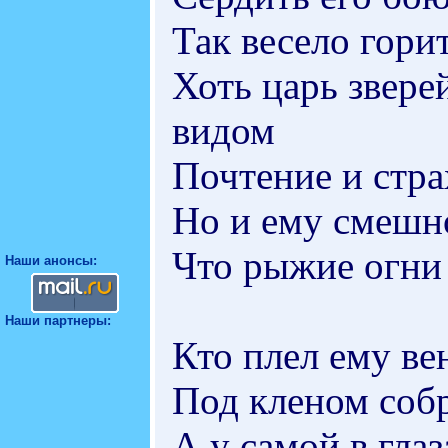
Так весело гори
Хоть царь звер
видом
Почтение и стр
Но и ему смешно
Что рыжие огни 
Наши анонсы:
Наши партнеры:
Кто плел ему ве
Под кленом соб
А у самой в глаз