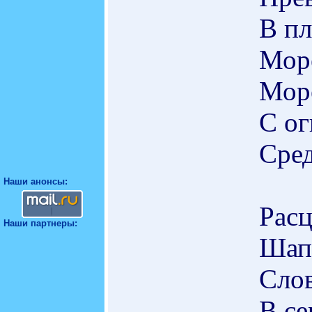
В пл
Море
Море
С о
Сред
Наши анонсы:
Расц
Наши партнеры:
Шап
Сло
В се