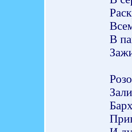
Рас
Всем
В п
Зажи
Розо
Зали
Барх
Приг
И д