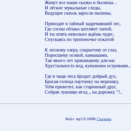
Живут все наши сказки и былины...
И лёгкие зеркальные следы,
Ведущие сквозь заросли малины,
Приводят в тайный задремавший лес,
Где сосны облака цепляют лапой,
И ты опять невольно ждёшь чудес,
Спускаясь по тропиночке покатой
К лесному озеру, сокрытому от глаз,
Поросшему осокой, камышами,
Так много лет хранившему для нас
Хрустальность вод, кувшинки островами..
Где в чаще леса бродит добрый дух,
Бросая солнца паутинку на морошку,
Тебя приветит, как старинный друг,
Собрав лукошко ягод ,, на дорожку "!..
Файл: mp3 8.34Mb
Скачать