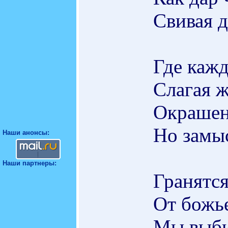
Свивая д
Где кажд
Слагая ж
Окрашен,
Но замы
Наши анонсы:
Наши партнеры:
Гранятс
От божь
Мы выби