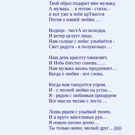
Твой образ подарит мне музыку,
А музыка… к нотам - стихи, -
и вот уже в небе крУжится
Песня о нашей любви….
Водица - чистА из колодца,
И ветер целует лицо,
Нам солнце с небес улыбнётся -
Свет радуги - в полукольцо….
Наш день красоту оживляет,
И Неба блестит синева……
Нам музыка жизнь продлевает…
Когда о любви - все слова.
Когда нам танцуется утром,
И - с песней любви на устах…
Я - рядом с любимым прищуром
Все мысли читаю с листа …
Лишь рядом с улыбкой твоею,
И в круге заботливых рук…
Я новую песню затею…
Ты только живи, милый друг…)))))