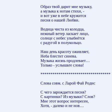
Образ твой дарит мне музыку,
а музыка к нотам стихи, -
и вот уже в небе кружится
песня о нашей Любви.
Водица чиста из колодца,
нежный ветер ласкает лицо,
солнце с небес улыбнётся
с радугой в полукольцо.
Наш день красоту оживляет,
Неба блестит синева.
Музыка жизнь продлевает…
Только - услышьте слова!
***********************************
Слова совм. с Ларой Фай Родис
С чего зарождается песня?
С картинки? Из музыки? Слов?
Мне этот вопрос интересен,
Хотя, - далеко и не нов…