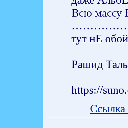
Всю массу 
……………
тут нЕ обо
Рашид Тал
https://su
Ссылка 