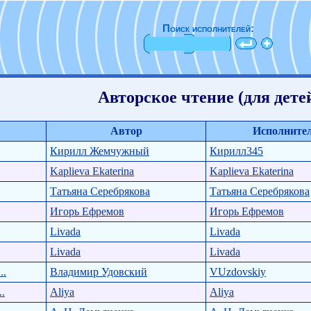
Поиск исполнителей:
Авторское чтение (для дете
Автор
Исполните
Кирилл Жемчужный
Кирилл345
Kaplieva Ekaterina
Kaplieva Ekaterina
Татьяна Серебрякова
Татьяна Серебрякова
Игорь Ефремов
Игорь Ефремов
Livada
Livada
Livada
Livada
..
Владимир Удовский
VUzdovskiy
.
Aliya
Aliya