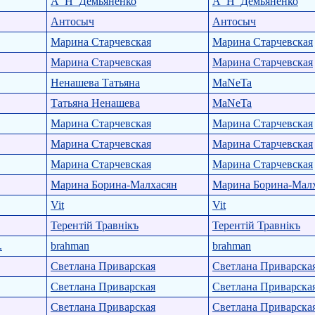
А_Н_Демьяненко
А_Н_Демьяненко
Антосыч
Антосыч
Марина Старчевская
Марина Старчевская
Марина Старчевская
Марина Старчевская
Ненашева Татьяна
MaNeTa
Татьяна Ненашева
MaNeTa
Марина Старчевская
Марина Старчевская
Марина Старчевская
Марина Старчевская
Марина Старчевская
Марина Старчевская
Марина Борина-Малхасян
Марина Борина-Мал
Vit
Vit
Терентiй Травнiкъ
Терентiй Травнiкъ
.
brahman
brahman
Светлана Приварская
Светлана Приварска
Светлана Приварская
Светлана Приварска
Светлана Приварская
Светлана Приварска