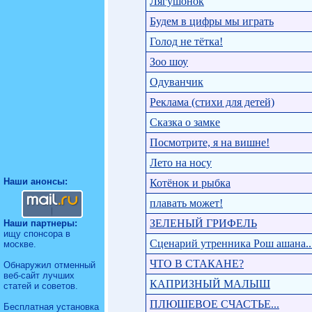
Лягушонок
Будем в цифры мы играть
Голод не тётка!
Зоо шоу
Одуванчик
Реклама (стихи для детей)
Сказка о замке
Посмотрите, я на вишне!
Лето на носу
Наши анонсы:
Котёнок и рыбка
плавать может!
ЗЕЛЕНЫЙ ГРИФЕЛЬ
Наши партнеры:
ищу спонсора
в
Сценарий утренника Рош ашана..
москве.
ЧТО В СТАКАНЕ?
Обнаружил отменный
веб-сайт
лучших
КАПРИЗНЫЙ МАЛЫШ
статей и советов.
ПЛЮШЕВОЕ СЧАСТЬЕ...
Бесплатная установка