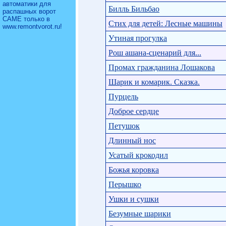
автоматики для
Билль Бильбао
распашных ворот
CAME только в
Стих для детей: Лесные машины
www.remontvorot.ru
!
Утиная прогулка
Рош ашана-сценарий для...
Промах гражданина Лошакова
Шарик и комарик. Сказка.
Пурцель
Доброе сердце
Петушок
Длинный нос
Усатый крокодил
Божья коровка
Перышко
Ушки и сушки
Безумные шарики