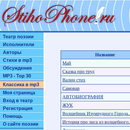
Театр поэзии
Исполнители
Авторы
Название
Стихи в mp3
Май
Обсуждения
Сказка про труд
MP3 - Top 30
Валин стих
Классика в mp3
Самовар
Моя страница
АВТОБИОГРАФИЯ
Вход в театр
ЖУК
Регистрация
Волшебник Изумрудного Города..
Помощь
История про лиса из волшебного..
О сайте поэзии