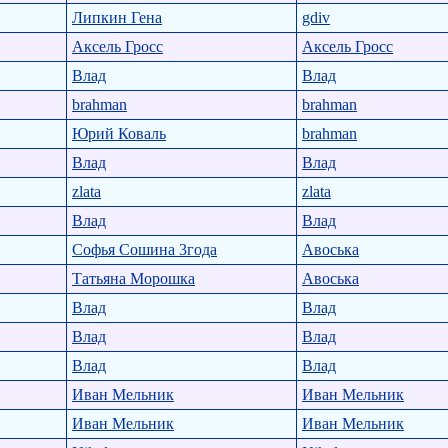
Липкин Гена
gdiv
Аксель Гросс
Аксель Гросс
Влад
Влад
brahman
brahman
Юрий Коваль
brahman
Влад
Влад
zlata
zlata
Влад
Влад
Софья Сошина 3года
Авоська
Татьяна Морошка
Авоська
Влад
Влад
Влад
Влад
Влад
Влад
Иван Мельник
Иван Мельник
Иван Мельник
Иван Мельник